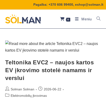
Pagalba:
+370 606 99400
,
eshop@solman.lt
Meniu
0
Teltonika EVC2 – naujos kartos
EV įkrovimo stotelė namams ir
verslui
Solman Solman
2026-06-22
Elektromobilių įkrovimas