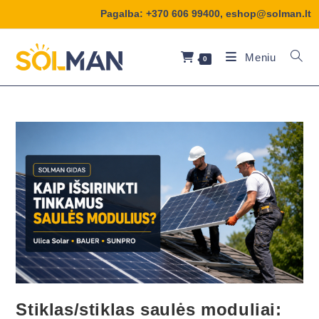
Pagalba:
+370 606 99400
,
eshop@solman.lt
Meniu
0
Stiklas/stiklas saulės moduliai: