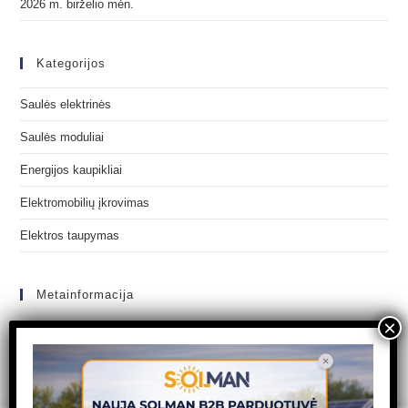
2026 m. birželio mėn.
Kategorijos
Saulės elektrinės
Saulės moduliai
Energijos kaupikliai
Elektromobilių įkrovimas
Elektros taupymas
Metainformacija
Prisijungti
Įrašų RSS srautas
Komentarų RSS srautas
WordPress.org