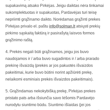
supakavimą atsako Pirkėjas. Jeigu daiktas nėra tinkamai
sukomplektuotas ir supakuotas, Pardavėjas turi teisę
nepriimti grąžinamo daikto. Norėdamas grąžinti prekes
Pirkėjas privalo el. paštu
info@solman.lt
atsiųsti prekių
pirkimo sąskaitą faktūrą ir pasirašytą laisvos formos
grąžinimo raštą.
4. Prekės negali būti grąžinamos, jeigu jos buvo
naudojamos ir / arba buvo sugadintos ir / arba prarado
prekinę išvaizdą (prekės ar jos pakuotės išvaizdos
pakeitimai, kurie buvo būtini norint apžiūrėti prekę,
nelaikomi esminiais prekės išvaizdos pakeitimais).
5. Grąžindamas nekokybišką prekę, Pirkėjas prekes
pristato pats arba išsiunčia savo lėšomis Pardavėjo
nurodytu siuntimo būdu. Siuntimo išlaidas (jei jos