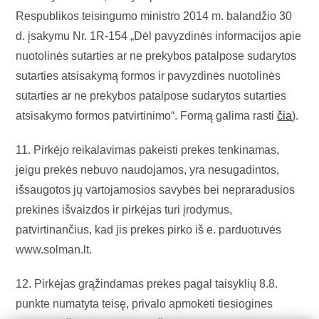
Respublikos teisingumo ministro 2014 m. balandžio 30
d. įsakymu Nr. 1R-154 „Dėl pavyzdinės informacijos apie
nuotolinės sutarties ar ne prekybos patalpose sudarytos
sutarties atsisakymą formos ir pavyzdinės nuotolinės
sutarties ar ne prekybos patalpose sudarytos sutarties
atsisakymo formos patvirtinimo“. Formą galima rasti
čia
).
11. Pirkėjo reikalavimas pakeisti prekes tenkinamas,
jeigu prekės nebuvo naudojamos, yra nesugadintos,
išsaugotos jų vartojamosios savybės bei nepraradusios
prekinės išvaizdos ir pirkėjas turi įrodymus,
patvirtinančius, kad jis prekes pirko iš e. parduotuvės
www.solman.lt.
12. Pirkėjas grąžindamas prekes pagal taisyklių 8.8.
punkte numatyta teisę, privalo apmokėti tiesiogines