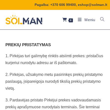
Pagalba:
+370 606 99400
,
eshop@solman.lt
Meniu
0
PREKIŲ PRISTATYMAS
1. Pirkėjas turi galimybę rinktis atsiimti prekes: pristačius
kurjeriui nurodytu adresu ar iš paštomato.
2. Pirkėjas, užsakymo metu pasirinkęs prekių pristatymo
paslaugą, įsipareigoja nurodyti tikslią prekių pristatymo
vietą.
3. Pardavėjas pristato Pirkėjui prekes vadovaudamasis
prekių aprašymuose nurodytais terminais. Šie terminai