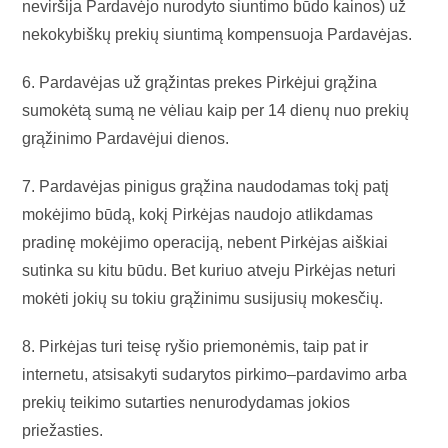
neviršija Pardavėjo nurodyto siuntimo būdo kainos) už
nekokybiškų prekių siuntimą kompensuoja Pardavėjas.
6. Pardavėjas už grąžintas prekes Pirkėjui grąžina
sumokėtą sumą ne vėliau kaip per 14 dienų nuo prekių
grąžinimo Pardavėjui dienos.
7. Pardavėjas pinigus grąžina naudodamas tokį patį
mokėjimo būdą, kokį Pirkėjas naudojo atlikdamas
pradinę mokėjimo operaciją, nebent Pirkėjas aiškiai
sutinka su kitu būdu. Bet kuriuo atveju Pirkėjas neturi
mokėti jokių su tokiu grąžinimu susijusių mokesčių.
8. Pirkėjas turi teisę ryšio priemonėmis, taip pat ir
internetu, atsisakyti sudarytos pirkimo–pardavimo arba
prekių teikimo sutarties nenurodydamas jokios
priežasties.