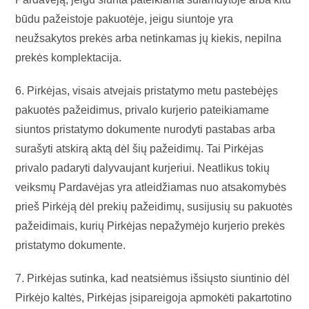
būdu pažeistoje pakuotėje, jeigu siuntoje yra
neužsakytos prekės arba netinkamas jų kiekis, nepilna
prekės komplektacija.
6. Pirkėjas, visais atvejais pristatymo metu pastebėjęs
pakuotės pažeidimus, privalo kurjerio pateikiamame
siuntos pristatymo dokumente nurodyti pastabas arba
surašyti atskirą aktą dėl šių pažeidimų. Tai Pirkėjas
privalo padaryti dalyvaujant kurjeriui. Neatlikus tokių
veiksmų Pardavėjas yra atleidžiamas nuo atsakomybės
prieš Pirkėją dėl prekių pažeidimų, susijusių su pakuotės
pažeidimais, kurių Pirkėjas nepažymėjo kurjerio prekės
pristatymo dokumente.
7. Pirkėjas sutinka, kad neatsiėmus išsiųsto siuntinio dėl
Pirkėjo kaltės, Pirkėjas įsipareigoja apmokėti pakartotino