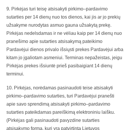
9. Pirkėjas turi teisę atsisakyti pirkimo–pardavimo
sutarties per 14 dienų nuo tos dienos, kai jis ar jo prekių
užsakyme nurodytas asmuo gauna užsakytą prekę.
Pirkėjas nedelsdamas ir ne vėliau kaip per 14 dienų nuo
pranešimo apie sutarties atsisakymą pateikimo
Pardavėjui dienos privalo išsiųsti prekes Pardavėjui arba
kitam jo įgaliotam asmeniui. Terminas nepažeistas, jeigu
Pirkėjas prekes išsiuntė prieš pasibaigiant 14 dienų
terminui.
10. Pirkėjas, norėdamas pasinaudoti teise atsisakyti
pirkimo–pardavimo sutarties, turi Pardavėjui pranešti
apie savo sprendimą atsisakyti pirkimo–pardavimo
sutarties pateikdamas pareiškimą elektroniniu laišku.
(Pirkėjas gali pasinaudoti pavyzdine sutarties
atsisakymo forma, kuri yra patvirtinta Lietuvos