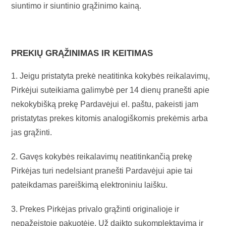
siuntimo ir siuntinio grąžinimo kainą.
PREKIŲ GRĄŽINIMAS IR KEITIMAS
1. Jeigu pristatyta prekė neatitinka kokybės reikalavimų,
Pirkėjui suteikiama galimybė per 14 dienų pranešti apie
nekokybišką prekę Pardavėjui el. paštu, pakeisti jam
pristatytas prekes kitomis analogiškomis prekėmis arba
jas grąžinti.
2. Gavęs kokybės reikalavimų neatitinkančią prekę
Pirkėjas turi nedelsiant pranešti Pardavėjui apie tai
pateikdamas pareiškimą elektroniniu laišku.
3. Prekes Pirkėjas privalo grąžinti originalioje ir
nepažeistoje pakuotėje. Už daikto sukomplektavimą ir