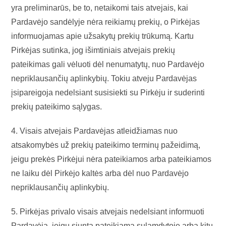
yra preliminarūs, be to, netaikomi tais atvejais, kai
Pardavėjo sandėlyje nėra reikiamų prekių, o Pirkėjas
informuojamas apie užsakytų prekių trūkumą. Kartu
Pirkėjas sutinka, jog išimtiniais atvejais prekių
pateikimas gali vėluoti dėl nenumatytų, nuo Pardavėjo
nepriklausančių aplinkybių. Tokiu atveju Pardavėjas
įsipareigoja nedelsiant susisiekti su Pirkėju ir suderinti
prekių pateikimo sąlygas.
4. Visais atvejais Pardavėjas atleidžiamas nuo
atsakomybės už prekių pateikimo terminų pažeidimą,
jeigu prekės Pirkėjui nėra pateikiamos arba pateikiamos
ne laiku dėl Pirkėjo kaltės arba dėl nuo Pardavėjo
nepriklausančių aplinkybių.
5. Pirkėjas privalo visais atvejais nedelsiant informuoti
Pardavėją, jeigu siunta pateikiama sulamdytoje arba kitu