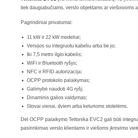
tiek daugiabučiams, verslo objektams ar viešosioms a
Pagrindiniai privalumai:
11 kW ir 22 kW modeliai;
Versijos su integruotu kabeliu arba be jo;
Iki 7,5 metro ilgio kabelis;
WiFi ir Bluetooth ryšys;
NFC ir RFID autorizacija;
OCPP protokolo palaikymas;
Galimybė naudoti 4G ryšį;
Dinaminis galios valdymas;
Stovai vienai, dviem arba keturioms stotelėms.
Dėl OCPP palaikymo Teltonika EVC2 gali būti integruoj
pasirinkimas verslo klientams ir viešoms įkrovimo vie