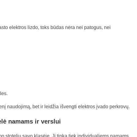
?
sto elektros lizdo, toks būdas nėra nei patogus, nei
les.
enį naudojimą, bet ir leidžia išvengti elektros įvado perkrovų.
elė namams ir verslui
o stotelių savo klasėje. Ji tinka tiek individualiems namams,