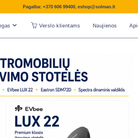
Pagalba:
+370 606 99400
,
eshop@solman.lt
logas
Verslo klientams
Naujienos
Ap