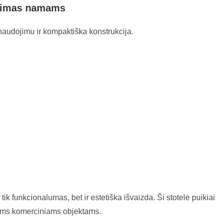
ndimas namams
naudojimu ir kompaktiška konstrukcija.
k funkcionalumas, bet ir estetiška išvaizda. Ši stotelė puikiai
ems komerciniams objektams.