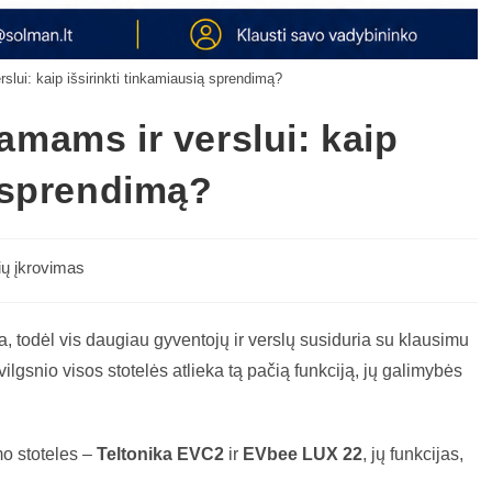
slui: kaip išsirinkti tinkamiausią sprendimą?
amams ir verslui: kaip
ą sprendimą?
ių įkrovimas
, todėl vis daugiau gyventojų ir verslų susiduria su klausimu
ilgsnio visos stotelės atlieka tą pačią funkciją, jų galimybės
mo stoteles –
Teltonika EVC2
ir
EVbee LUX 22
, jų funkcijas,