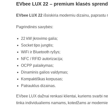
EVbee LUX 22 – premium klasės spre
EVbee LUX 22
išsiskiria moderniu dizainu, paprastu 
Pagrindinės savybės:
22 kW įkrovimo galia;
Socket tipo jungtis;
WiFi ir Bluetooth ryšys;
NFC / RFID autorizacija;
OCPP palaikymas;
Dinaminis galios valdymas;
Kompaktiškas korpusas;
Patrauklus dizainas.
EVbee LUX dažnai renkasi klientai, kuriems svarbi ne ti
tinka individualiems namams, kotedžams ar moderni