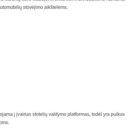
utomobilių stovėjimo aikštelėms.
ama į įvairias stotelių valdymo platformas, todėl yra puikus
toms.