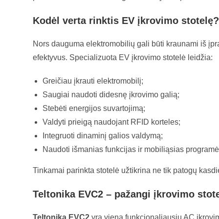
Kodėl verta rinktis EV įkrovimo stotelę
Nors dauguma elektromobilių gali būti kraunami iš įpra
efektyvus. Specializuota EV įkrovimo stotelė leidžia:
Greičiau įkrauti elektromobilį;
Saugiai naudoti didesnę įkrovimo galią;
Stebėti energijos suvartojimą;
Valdyti prieigą naudojant RFID korteles;
Integruoti dinaminį galios valdymą;
Naudoti išmanias funkcijas ir mobiliąsias programė
Tinkamai parinkta stotelė užtikrina ne tik patogų kasdi
Teltonika EVC2 – pažangi įkrovimo stot
Teltonika EVC2
yra viena funkcionaliausių AC įkrovim