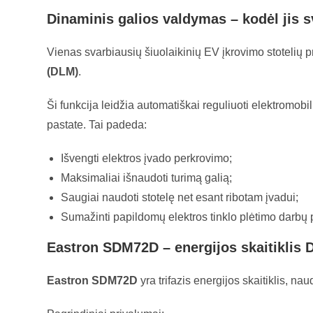
Dinaminis galios valdymas – kodėl jis 
Vienas svarbiausių šiuolaikinių EV įkrovimo stotelių 
(DLM)
.
Ši funkcija leidžia automatiškai reguliuoti elektromob
pastate. Tai padeda:
Išvengti elektros įvado perkrovimo;
Maksimaliai išnaudoti turimą galią;
Saugiai naudoti stotelę net esant ribotam įvadui;
Sumažinti papildomų elektros tinklo plėtimo darbų p
Eastron SDM72D – energijos skaitiklis
Eastron SDM72D
yra trifazis energijos skaitiklis, 