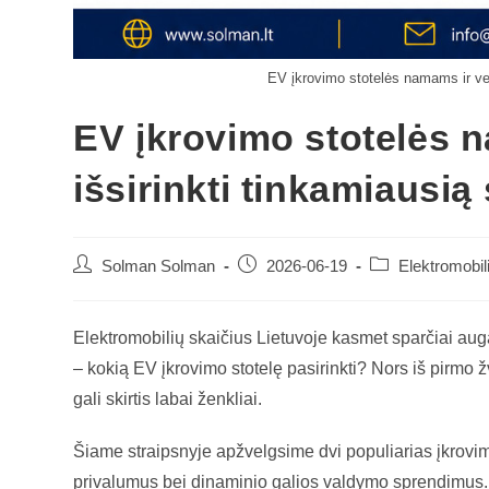
EV įkrovimo stotelės namams ir ver
EV įkrovimo stotelės n
išsirinkti tinkamiausi
Solman Solman
2026-06-19
Elektromobil
Elektromobilių skaičius Lietuvoje kasmet sparčiai auga
– kokią EV įkrovimo stotelę pasirinkti? Nors iš pirmo žv
gali skirtis labai ženkliai.
Šiame straipsnyje apžvelgsime dvi populiarias įkrovi
privalumus bei dinaminio galios valdymo sprendimus.