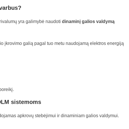
svarbus?
privalumų yra galimybė naudoti
dinaminį galios valdymą
ilio įkrovimo galią pagal tuo metu naudojamą elektros energiją
oreikį.
 DLM sistemoms
naudojamas apkrovų stebėjimui ir dinaminiam galios valdymui.