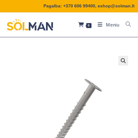
Pagalba:
+370 606 99400
,
eshop@solman.lt
Meniu
0