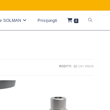
ie SOLMAN
Prisijungti
0
RODYTI:
12
24
VISUS