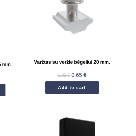
Varžtas su veržle bėgeliui 20 mm.
25 mm.
0,65
€
1,20
€
Add to cart