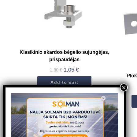
Klasikinio skardos bėgelio sujungėjas,
prispaudėjas
1,05
€
1,80
€
Plok
Add to cart