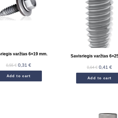
riegis varžtas 6×19 mm.
Savisriegis varžtas 6×
0,31
€
0,55
€
0,41
€
0,64
€
Add to cart
Add to cart