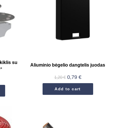
kiklis su
Aliuminio bėgelio dangtelis juodas
°
0,79
€
1,20
€
Add to cart