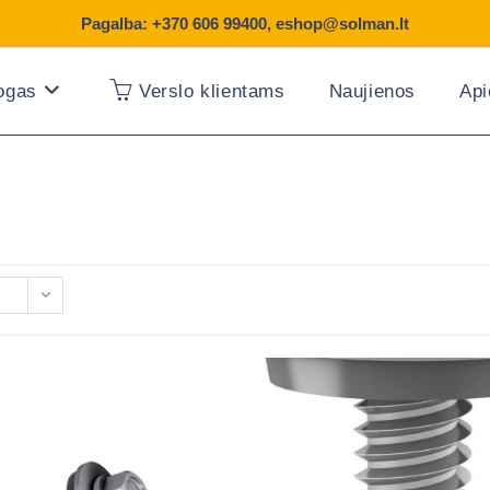
Pagalba:
+370 606 99400
,
eshop@solman.lt
logas
Verslo klientams
Naujienos
Ap