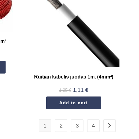
mm²
Ruitian kabelis juodas 1m. (4mm²)
1,11
€
1,25
€
Add to cart
1
2
3
4