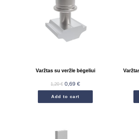
Varžtas su veržle bėgeliui
Varžta
0,69
€
1,20
€
Add to cart