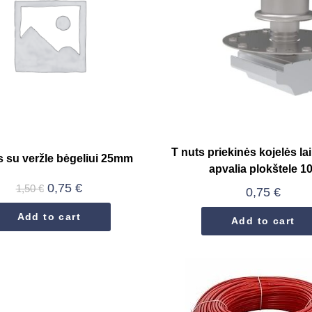
T nuts priekinės kojelės lai
s su veržle bėgeliui 25mm
apvalia plokštele 10
0,75
€
1,50
€
0,75
€
Add to cart
Add to cart