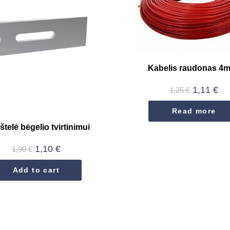
Kabelis raudonas 4
1,11
€
1,25
€
Read more
štelė bėgelio tvirtinimui
1,10
€
1,90
€
Add to cart