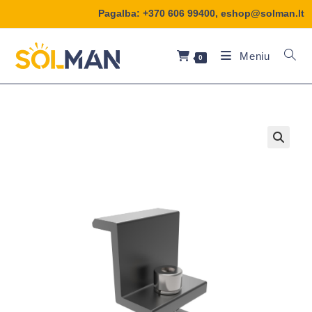
Pagalba:
+370 606 99400
,
eshop@solman.lt
Meniu
0