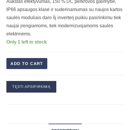
Aukštas efektyvumas, 150 % DC perkrovos galimybė,
IP66 apsaugos klasė ir suderinamumas su naujos kartos
saulės moduliais daro šį inverterį puikiu pasirinkimu tiek
naujai įrengiamoms, tiek modernizuojamoms saulės
elektrinėms.
Only 1 left in stock
ADD TO CART
TĘSTI APSIPIRKIMĄ