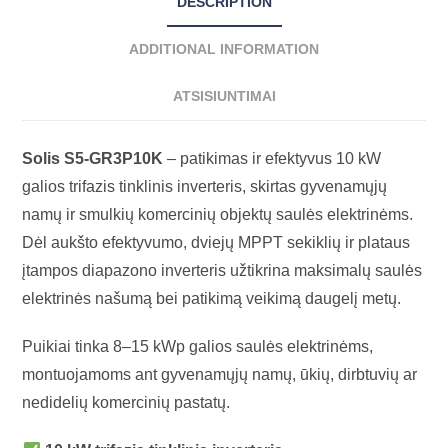
DESCRIPTION
ADDITIONAL INFORMATION
ATSISIUNTIMAI
Solis S5-GR3P10K
– patikimas ir efektyvus 10 kW
galios trifazis tinklinis inverteris, skirtas gyvenamųjų
namų ir smulkių komercinių objektų saulės elektrinėms.
Dėl aukšto efektyvumo, dviejų MPPT sekiklių ir plataus
įtampos diapazono inverteris užtikrina maksimalų saulės
elektrinės našumą bei patikimą veikimą daugelį metų.
Puikiai tinka 8–15 kWp galios saulės elektrinėms,
montuojamoms ant gyvenamųjų namų, ūkių, dirbtuvių ar
nedidelių komercinių pastatų.