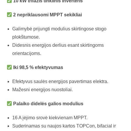
10 kW trifazis tinklinis inverteris
2 nepriklausomi MPPT sekikliai
Galimybė prijungti modulius skirtingose stogo
plokštumose.
Didesnis energijos derlius esant skirtingoms
orientacijoms.
Iki 98,5 % efektyvumas
Efektyvus saulės energijos pavertimas elektra.
Mažesni energijos nuostoliai.
Palaiko didelės galios modulius
16 A įėjimo srovė kiekvienam MPPT.
Suderinamas su naujos kartos TOPCon, bifacial ir