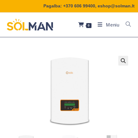
Pagalba:
+370 606 99400
,
eshop@solman.lt
Meniu
0