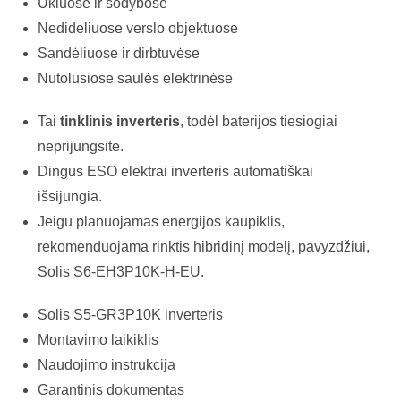
Ūkiuose ir sodybose
Nedideliuose verslo objektuose
Sandėliuose ir dirbtuvėse
Nutolusiose saulės elektrinėse
Tai
tinklinis inverteris
, todėl baterijos tiesiogiai
neprijungsite.
Dingus ESO elektrai inverteris automatiškai
išsijungia.
Jeigu planuojamas energijos kaupiklis,
rekomenduojama rinktis hibridinį modelį, pavyzdžiui,
Solis S6-EH3P10K-H-EU
.
Solis S5-GR3P10K inverteris
Montavimo laikiklis
Naudojimo instrukcija
Garantinis dokumentas