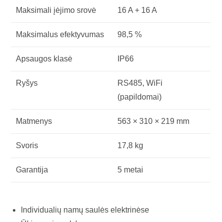
Maksimali įėjimo srovė
16 A + 16 A
Maksimalus efektyvumas
98,5 %
Apsaugos klasė
IP66
Ryšys
RS485, WiFi
(papildomai)
Matmenys
563 × 310 × 219 mm
Svoris
17,8 kg
Garantija
5 metai
Individualių namų saulės elektrinėse