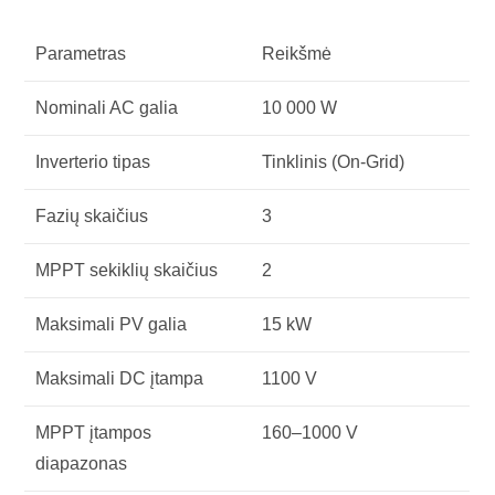
Parametras
Reikšmė
Nominali AC galia
10 000 W
Inverterio tipas
Tinklinis (On-Grid)
Fazių skaičius
3
MPPT sekiklių skaičius
2
Maksimali PV galia
15 kW
Maksimali DC įtampa
1100 V
MPPT įtampos
160–1000 V
diapazonas