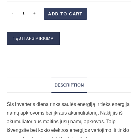
-
+
ADD TO CART
TĘSTI APSIPIRKIMĄ
DESCRIPTION
Šis inverteris dieną rinks saulės energiją ir tieks energiją
namų apkrovoms bei įkraus akumuliatorių. Naktį jis iš
akumuliatoriaus maitins jūsų namų apkrovas. Taip
išvengsite bet kokio elektros energijos vartojimo iš tinklo