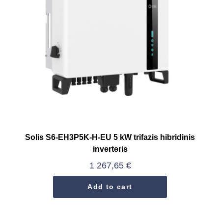
Solis S6-EH3P5K-H-EU 5 kW trifazis hibridinis
inverteris
1 267,65
€
Add to cart