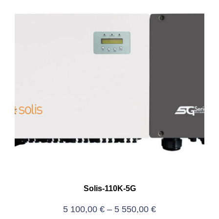
Solis-110K-5G
5 100,00
€
–
5 550,00
€