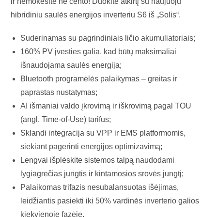
ir nemokėsite nė cento! Duokite atkirtį su naujuoju
hibridiniu saulės energijos inverteriu S6 iš „Solis“.
Suderinamas su pagrindiniais ličio akumuliatoriais;
160% PV įvesties galia, kad būtų maksimaliai
išnaudojama saulės energija;
Bluetooth programėlės palaikymas – greitas ir
paprastas nustatymas;
AI išmaniai valdo įkrovimą ir iškrovimą pagal TOU
(angl. Time-of-Use) tarifus;
Sklandi integracija su VPP ir EMS platformomis,
siekiant pagerinti energijos optimizavimą;
Lengvai išplėskite sistemos talpą naudodami
lygiagrečias jungtis ir kintamosios srovės jungtį;
Palaikomas trifazis nesubalansuotas išėjimas,
leidžiantis pasiekti iki 50% vardinės inverterio galios
kiekvienoje fazėje.