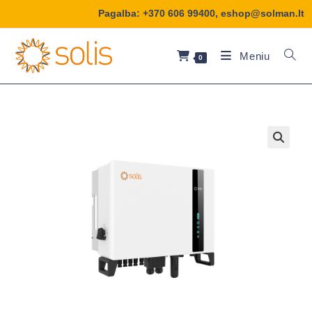
Pagalba:
+370 606 99400
,
eshop@solman.lt
Meniu
0