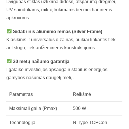
Dvigubas stiklas užtikrina didesnį atsparumą drėgmei,
UV spinduliams, mikroįtrūkimams bei mechaninėms
apkrovoms.
Sidabrinis aliuminio rėmas (Silver Frame)
Klasikinis ir universalus dizainas, puikiai tinkantis tiek
ant stogo, tiek antžeminėms konstrukcijoms.
30 metų našumo garantija
Ilgalaikė investicijos apsauga ir stabilus energijos
gamybos našumas daugelį metų.
Parametras
Reikšmė
Maksimali galia (Pmax)
500 W
Technologija
N-Type TOPCon