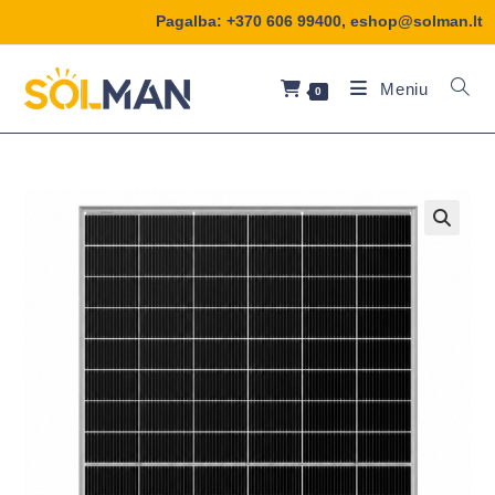
Pagalba:
+370 606 99400
,
eshop@solman.lt
Meniu
0