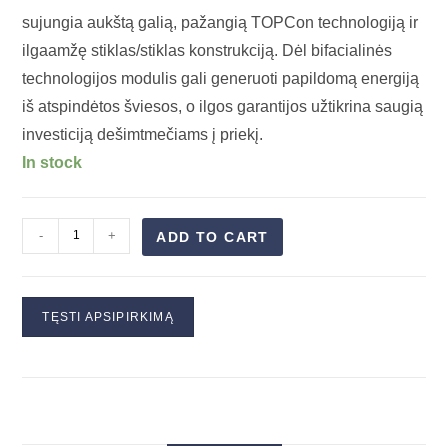
sujungia aukštą galią, pažangią TOPCon technologiją ir
ilgaamžę stiklas/stiklas konstrukciją. Dėl bifacialinės
technologijos modulis gali generuoti papildomą energiją
iš atspindėtos šviesos, o ilgos garantijos užtikrina saugią
investiciją dešimtmečiams į priekį.
In stock
-
+
ADD TO CART
TĘSTI APSIPIRKIMĄ