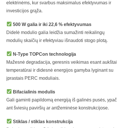
elektrinėms, kur svarbus maksimalus efektyvumas ir
investicijos grąža.
500 W galia ir iki 22,6 % efektyvumas
Didelė modulio galia leidžia sumažinti reikalingų
modulių skaičių ir efektyviau išnaudoti stogo plotą.
N-Type TOPCon technologija
Mažesnė degradacija, geresnis veikimas esant aukštai
temperatūrai ir didesnė energijos gamyba lyginant su
įprastais PERC moduliais.
Bifacialinis modulis
Gali gaminti papildomą energiją iš galinės pusės, ypač
ant šviesių paviršių ar antžeminėse konstrukcijose.
Stiklas / stiklas konstrukcija