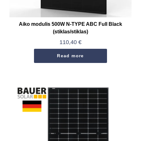
Aiko modulis 500W N-TYPE ABC Full Black
(stiklas/stiklas)
110,40
€
Read more