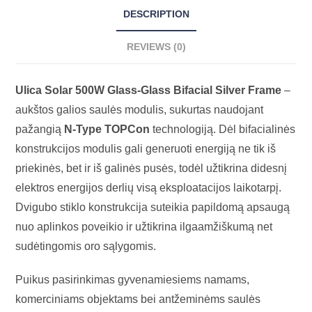
DESCRIPTION
REVIEWS (0)
Ulica Solar 500W Glass-Glass Bifacial Silver Frame
–
aukštos galios saulės modulis, sukurtas naudojant
pažangią
N-Type TOPCon
technologiją. Dėl bifacialinės
konstrukcijos modulis gali generuoti energiją ne tik iš
priekinės, bet ir iš galinės pusės, todėl užtikrina didesnį
elektros energijos derlių visą eksploatacijos laikotarpį.
Dvigubo stiklo konstrukcija suteikia papildomą apsaugą
nuo aplinkos poveikio ir užtikrina ilgaamžiškumą net
sudėtingomis oro sąlygomis.
Puikus pasirinkimas gyvenamiesiems namams,
komerciniams objektams bei antžeminėms saulės