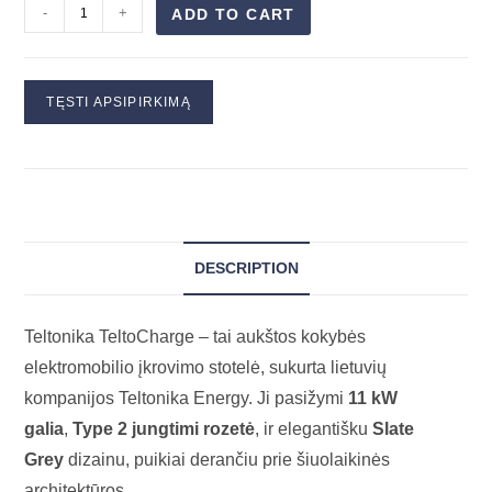
-
+
ADD TO CART
TĘSTI APSIPIRKIMĄ
DESCRIPTION
Teltonika TeltoCharge – tai aukštos kokybės
elektromobilio įkrovimo stotelė, sukurta lietuvių
kompanijos Teltonika Energy. Ji pasižymi
11 kW
galia
,
Type 2 jungtimi rozetė
, ir elegantišku
Slate
Grey
dizainu, puikiai derančiu prie šiuolaikinės
architektūros.