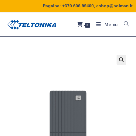
Pagalba:
+370 606 99400
,
eshop@solman.lt
Meniu
0