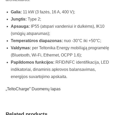
Galia:
11 kW (3 fazės, 16 A, 400 V);
Jungtis:
Type 2;
Apsauga:
IP55 (atspari vandeniui ir dulkėms), IK10
(smūgių atsparumas);
Temperatūros diapazonas:
nuo -30°C iki +50°C;
Valdymas:
per Teltonika Energy mobiliąją programėlę
(Bluetooth, Wi-Fi, Ethernet, OCPP 1.6);
Papildomos funkcijos:
RFID/NFC identifikacija, LED
indikatoriai, dinaminis apkrovos balansavimas,
energijos suvartojimo apskaita.
„TeltoCharge” Duomenų lapas
Related products