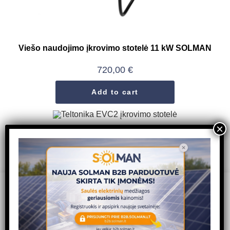
Viešo naudojimo įkrovimo stotelė 11 kW SOLMAN
720,00
€
Add to cart
Teltonika EVC2 įkrovimo stotelė
Read more
We use cookies on our website to give you the most relevant
experience by remembering your preferences and repeat
visits. By clicking “Accept”, you consent to the use of ALL the
cookies.