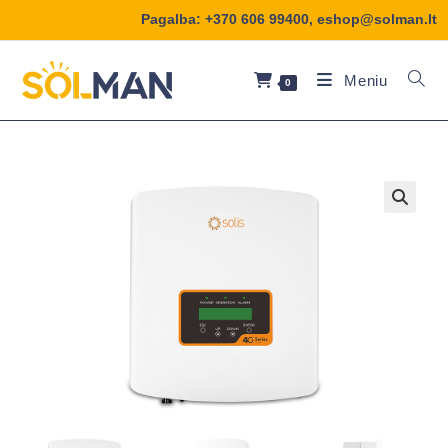
Pagalba:
+370 606 99400
,
eshop@solman.lt
Meniu
0