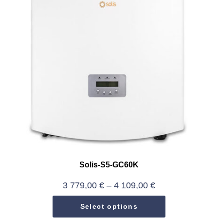
Solis-S5-GC60K
3 779,00
€
–
4 109,00
€
Select options