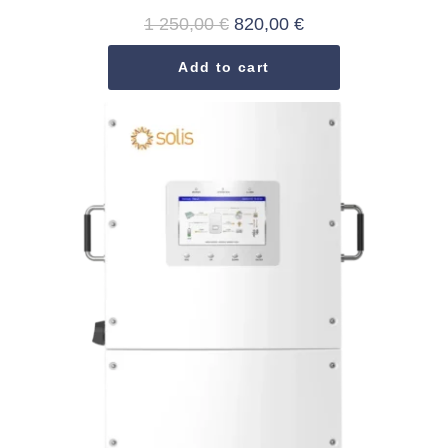
1 250,00
€
820,00
€
Add to cart