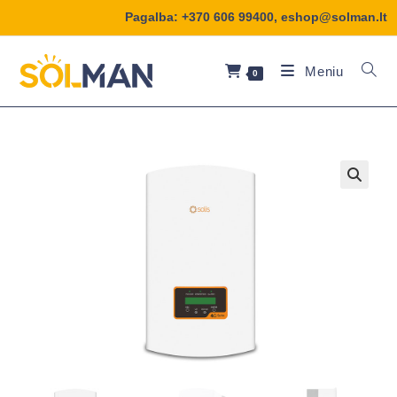
Pagalba:
+370 606 99400
,
eshop@solman.lt
Meniu
0