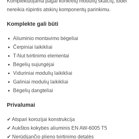
Komplektuojama pagal konkretų modulių skaičių, todėl
nereikia rūpintis atskirų komponentų parinkimu.
Komplekte gali būti
Aliuminio montavimo bėgeliai
Čerpiniai laikikliai
T-Nut tvirtinimo elementai
Bėgelių sujungėjai
Viduriniai modulių laikikliai
Galiniai modulių laikikliai
Bėgelių dangteliai
Privalumai
✔ Atspari korozijai konstrukcija
✔ Aukštos kokybės aliuminis EN AW-6005 T5
✔ Nerūdijančio plieno tvirtinimo detalės