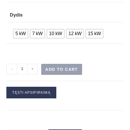
Dydis
5 kW
7 kW
10 kW
12 kW
15 kW
-
+
ADD TO CART
TĘSTI APSIPIRKIMĄ