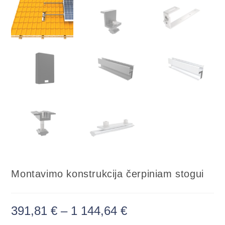
Montavimo konstrukcija čerpiniam stogui
391,81
€
–
1 144,64
€