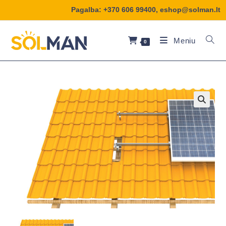
Pagalba:
+370 606 99400
,
eshop@solman.lt
Meniu
0