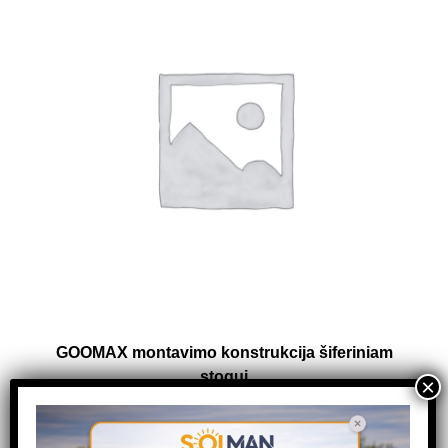
GOOMAX montavimo konstrukcija šiferiniam
stogui
282,12
€
–
815,59
€