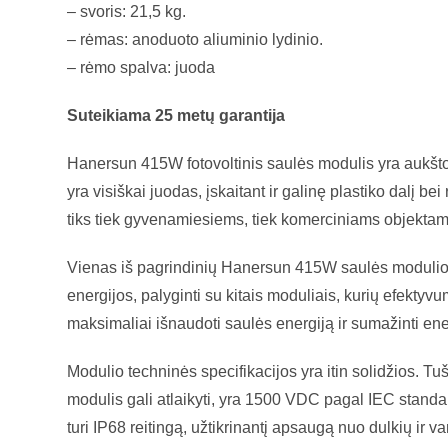
– svoris: 21,5 kg.
– rėmas: anoduoto aliuminio lydinio.
– rėmo spalva: juoda
Suteikiama 25 metų garantija
Hanersun 415W fotovoltinis saulės modulis yra aukšto
yra visiškai juodas, įskaitant ir galinę plastiko dalį b
tiks tiek gyvenamiesiems, tiek komerciniams objektams
Vienas iš pagrindinių Hanersun 415W saulės modulio p
energijos, palyginti su kitais moduliais, kurių efekty
maksimaliai išnaudoti saulės energiją ir sumažinti en
Modulio techninės specifikacijos yra itin solidžios. T
modulis gali atlaikyti, yra 1500 VDC pagal IEC standa
turi IP68 reitingą, užtikrinantį apsaugą nuo dulkių ir v