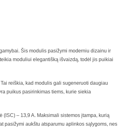
 gamybai. Šis modulis pasižymi moderniu dizainu ir
eikia moduliui elegantišką išvaizdą, todėl jis puikiai
Tai reiškia, kad modulis gali sugeneruoti daugiau
ra puikus pasirinkimas tiems, kurie siekia
vė (ISC) – 13,9 A. Maksimali sistemos įtampa, kurią
p pat pasižymi aukštu atsparumu aplinkos sąlygoms, nes