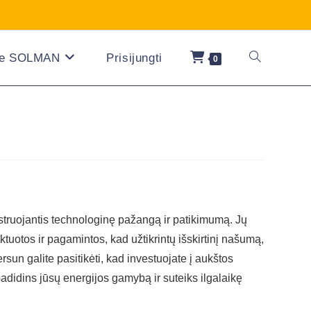
ie SOLMAN
Prisijungti
0
truojantis technologinę pažangą ir patikimumą. Jų
ktuotos ir pagamintos, kad užtikrintų išskirtinį našumą,
un galite pasitikėti, kad investuojate į aukštos
didins jūsų energijos gamybą ir suteiks ilgalaikę