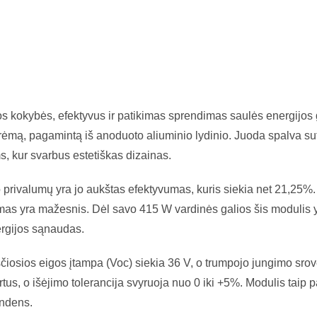
s kokybės, efektyvus ir patikimas sprendimas saulės energijos
ei rėmą, pagamintą iš anoduoto aliuminio lydinio. Juoda spalva sut
, kur svarbus estetiškas dizainas.
rivalumų yra jo aukštas efektyvumas, kuris siekia net 21,25%. 
vumas yra mažesnis. Dėl savo 415 W vardinės galios šis modulis y
ergijos sąnaudas.
uščiosios eigos įtampa (Voc) siekia 36 V, o trumpojo jungimo sro
rtus, o išėjimo tolerancija svyruoja nuo 0 iki +5%. Modulis tai
andens.