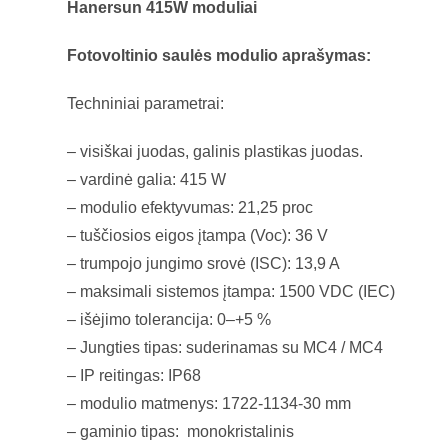
Hanersun 415W moduliai
Fotovoltinio saulės modulio aprašymas:
Techniniai parametrai:
– visiškai juodas, galinis plastikas juodas.
– vardinė galia: 415 W
– modulio efektyvumas: 21,25 proc
– tuščiosios eigos įtampa (Voc): 36 V
– trumpojo jungimo srovė (ISC): 13,9 A
– maksimali sistemos įtampa: 1500 VDC (IEC)
– išėjimo tolerancija: 0–+5 %
– Jungties tipas: suderinamas su MC4 / MC4
– IP reitingas: IP68
– modulio matmenys: 1722-1134-30 mm
– gaminio tipas: monokristalinis