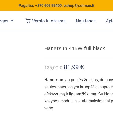
Pagalba:
+370 606 99400
,
eshop@solman.lt
logas
Verslo klientams
Naujienos
Ap
Hanersun 415W full black
81,99
€
125,00
€
Hanersun
yra prekės ženklas, demons
saulės baterijos yra kruopščiai suproje
efektyvumą ir ilgaamžiškumą. Su Haners
kokybės modulius, kurie maksimaliai pa
vertę.